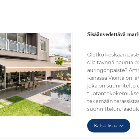
Sisäänvedettävä mark
Oletko koskaan pystyn
olla täynnä naurua p
auringonpaiste? Amm
Kiinassa Vionta on l
joka on suunniteltu e
tuotantokokemuksen
tekemään terassistas
suunnittelun, laaduk
Katso lisää >>