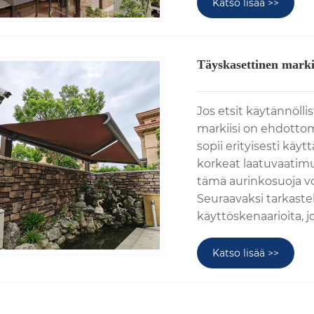
Katso lisää >>
Täyskasettinen marki
Jos etsit käytännölli
markiisi on ehdottom
sopii erityisesti käyt
korkeat laatuvaatimuk
tämä aurinkosuoja v
Seuraavaksi tarkastel
käyttöskenaarioita, j
Katso lisää >>