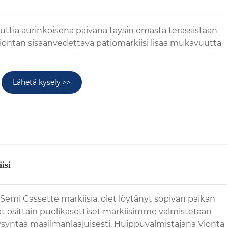
uttia aurinkoisena päivänä täysin omasta terassistaan ​​
iontan sisäänvedettävä patiomarkiisi lisää mukavuutta
Lähetä kysely >>
isi
 Semi Cassette markiisia, olet löytänyt sopivan paikan
t osittain puolikasettiset markiisimme valmistetaan
 kysyntää maailmanlaajuisesti. Huippuvalmistajana Vionta