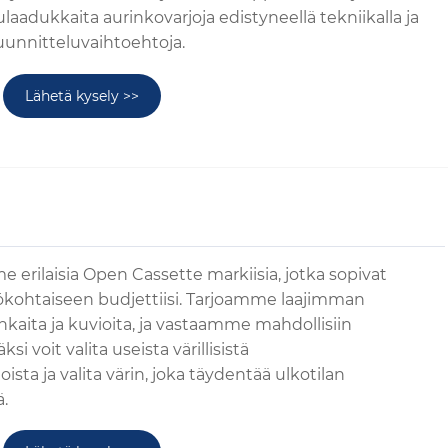
ulaadukkaita aurinkovarjoja edistyneellä tekniikalla ja
 suunnitteluvaihtoehtoja.
Lähetä kysely >>
 erilaisia ​​Open Cassette markiisia, jotka sopivat
ilökohtaiseen budjettiisi. Tarjoamme laajimman
nkaita ja kuvioita, ja vastaamme mahdollisiin
ksi voit valita useista värillisistä
ista ja valita värin, joka täydentää ulkotilan
ä.