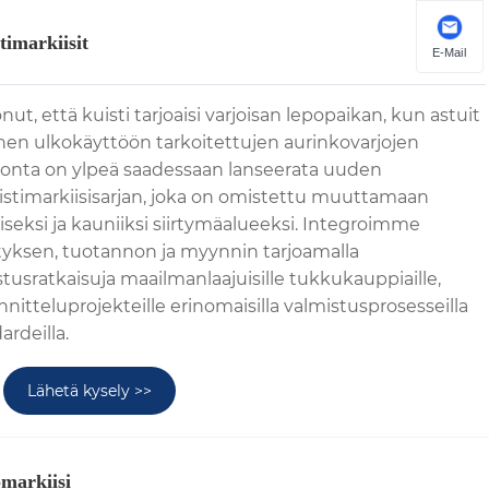
timarkiisit
E-Mail
ut, että kuisti tarjoaisi varjoisan lepopaikan, kun astuit
nen ulkokäyttöön tarkoitettujen aurinkovarjojen
Vionta on ylpeä saadessaan lanseerata uuden
istimarkiisisarjan, joka on omistettu muuttamaan
liseksi ja kauniiksi siirtymäalueeksi. Integroimme
tyksen, tuotannon ja myynnin tarjoamalla
stusratkaisuja maailmanlaajuisille tukkukauppiaille,
unnitteluprojekteille erinomaisilla valmistusprosesseilla
ardeilla.
Lähetä kysely >>
omarkiisi