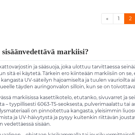
«
1
2
 sisäänvedettävä markiisi?
attovarjostin ja sääsuoja, joka ulottuu tarvittaessa sein
n sitä ei käytetä. Tärkein ero kiinteään markiisiin on se,
kangasta UV-säteilyn hajoamiselta ja tuulen vaurioilta aik
 alueelle täyden auringonvalon silloin, kun se on toivottava
ässä markiisissa kasettikotelo, etutanko, sivuvarret ja
ta – tyypillisesti 6063-T5-seoksesta, pulverimaalattu tai 
lysmateriaali on pinnoitettua kangasta, yleisimmin liuosv
sta ja UV-häivytystä ja pysyy kuitenkin riittävän jousta
on vedettäessä sisään.
linen – ohjataan käsikammalla tai jousikuormitteisella 