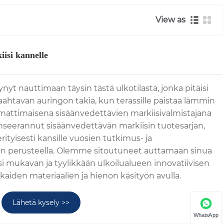
View as
iisi kannelle
yt nauttimaan täysin tästä ulkotilasta, jonka pitäisi
aahtavan auringon takia, kun terassille paistaa lämmin
attimaisena sisäänvedettävien markiisivalmistajana
anseerannut sisäänvedettävän markiisin tuotesarjan,
rityisesti kansille vuosien tutkimus- ja
 perusteella. Olemme sitoutuneet auttamaan sinua
i mukavan ja tyylikkään ulkoilualueen innovatiivisen
kaiden materiaalien ja hienon käsityön avulla.
Lähetä kysely >>
WhatsApp