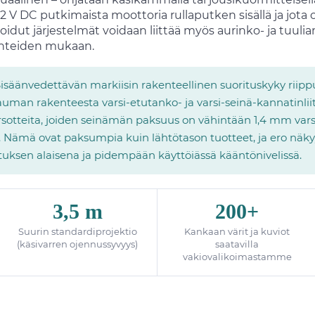
2 V DC putkimaista moottoria rullaputken sisällä ja jota 
dut järjestelmät voidaan liittää myös aurinko- ja tuulia
suhteiden mukaan.
isäänvedettävän markiisin rakenteellinen suorituskyky riippu
man rakenteesta varsi-etutanko- ja varsi-seinä-kannatinliit
sotteita, joiden seinämän paksuus on vähintään 1,4 mm vars
ssa. Nämä ovat paksumpia kuin lähtötason tuotteet, ja ero nä
uksen alaisena ja pidempään käyttöiässä kääntönivelissä.
3,5 m
200+
Suurin standardiprojektio
Kankaan värit ja kuviot
(käsivarren ojennussyvyys)
saatavilla
vakiovalikoimastamme