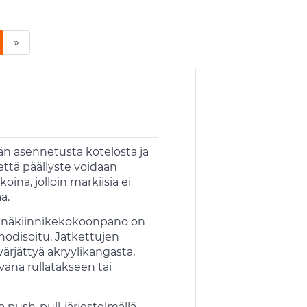
»
ään asennetusta kotelosta ja
 että päällyste voidaan
oina, jolloin markiisia ei
a.
 seinäkiinnikekokoonpano on
anodisoitu. Jatkettujen
ärjättyä akryylikangasta,
vana rullatakseen tai
push-pull-järjestelmällä –