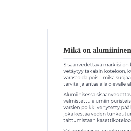
Mikä on alumiininen
Sisäänvedettävä markiisi on k
vetäytyy takaisin koteloon, ku
varastoida pois – mikä suojaa 
tarvita, ja antaa alla olevalle
Alumiinisessa sisäänvedettäv
valmistettu alumiinipuristeis
varsien poikki venytetty pääl
joka kestää veden tunkeutumi
taittumistaan ​​kasettikotelo
Vetomekanismi on joko manuaa